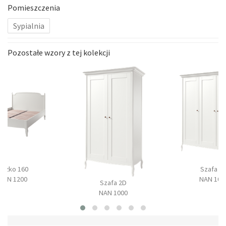
Pomieszczenia
Sypialnia
Pozostałe wzory z tej kolekcji
Łóżko 160
Szafa 3
NAN 1200
NAN 100
Szafa 2D
NAN 1000