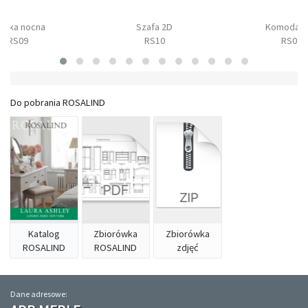
afka nocna
Szafa 2D
Komoda 3
RS09
RS10
RS02
Do pobrania ROSALIND
Katalog
Zbiorówka
Zbiorówka
ROSALIND
ROSALIND
zdjęć
Dane adresowe: