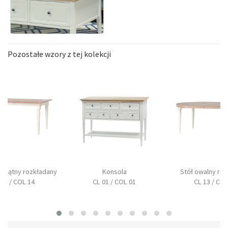
Pozostałe wzory z tej kolekcji
tokątny rozkładany
Konsola
Stół owalny ro
 14 / COL 14
CL 01 / COL 01
CL 13 / COL