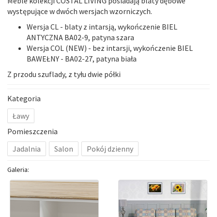
Meble kolekcji COSTAL LIVING posiadają blaty dębowe
występujące w dwóch wersjach wzorniczych.
Wersja CL
-
blaty z intarsją
, wykończenie BIEL
ANTYCZNA BA02-9, patyna szara
Wersja COL (NEW)
-
bez intarsji
, wykończenie BIEL
BAWEŁNY - BA02-27, patyna biała
Z przodu szuflady, z tyłu dwie półki
Kategoria
Ławy
Pomieszczenia
Jadalnia
Salon
Pokój dzienny
Galeria: