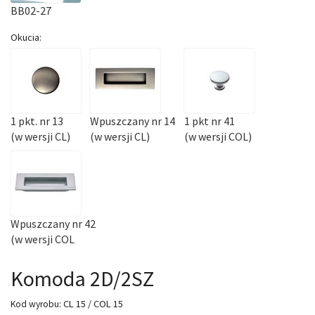
BB02-27
Okucia:
1 pkt. nr 13
Wpuszczany nr 14
1 pkt nr 41
(w wersji CL)
(w wersji CL)
(w wersji COL)
Wpuszczany nr 42
(w wersji COL
Komoda 2D/2SZ
CL 15 / COL 15
Kod wyrobu: