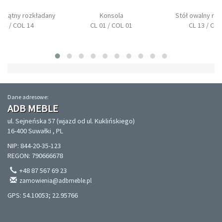
tokątny rozkładany
Konsola
Stół owalny ro
 14 / COL 14
CL 01 / COL 01
CL 13 / COL
Dane adresowe:
ADB MEBLE
ul. Sejneńska 57 (wjazd od ul. Kuklińskiego)
16-400 Suwałki , PL
NIP: 844-20-35-123
REGON: 790666678
+48 87 567 69 23
zamowienia@adbmeble.pl
GPS: 54.10053; 22.95766