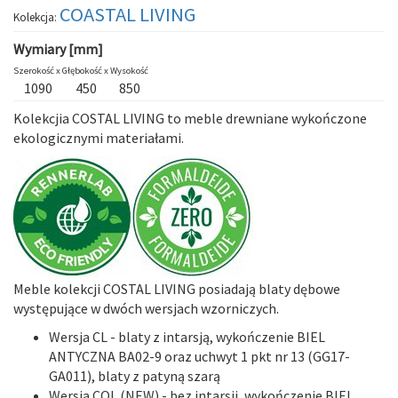
COASTAL LIVING
Kolekcja:
Wymiary [mm]
Szerokość x
Głębokość x
Wysokość
1090
450
850
Kolekcjia COSTAL LIVING to meble drewniane wykończone
ekologicznymi materiałami.
Meble kolekcji COSTAL LIVING posiadają blaty dębowe
występujące w dwóch wersjach wzorniczych.
Wersja CL
-
blaty z intarsją
, wykończenie BIEL
ANTYCZNA BA02-9 oraz uchwyt 1 pkt nr 13 (GG17-
GA011), blaty z patyną szarą
Wersja COL (NEW)
-
bez intarsji
, wykończenie BIEL