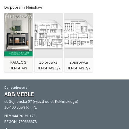
Do pobrania Henshaw
KATALOG
Zbiorówka
Zbiorówka
HENSHAW
HENSHAW 1/2
HENSHAW 2/2
Dane adresowe:
ADB MEBLE
ul. Sejneńska 57 (wjazd od ul. Kuklińskiego)
16-400 Suwałki , PL
NIP: 844-20-35-123
REGON: 790666678