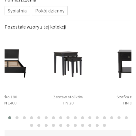
Sypialnia
Pokój dzienny
Pozostałe wzory z tej kolekcji
Łóżko 180
Zestaw stolików
Szafka no
HEN 1400
HN 20
HN 04