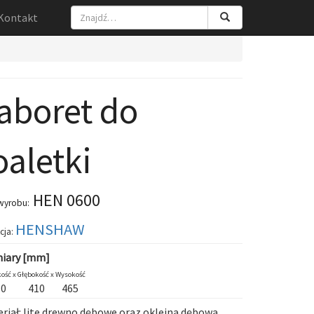
Kontakt
aboret do
oaletki
HEN 0600
wyrobu:
HENSHAW
cja:
iary [mm]
ość x
Głębokość x
Wysokość
10
410
465
riał: lite drewno dębowe oraz okleina dębowa.