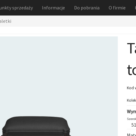
unkty sprzedaży
Informacje
Do pobrania
O firmie
aletki
T
t
Kod 
Kolek
Wym
Szerok
5
Mate