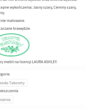
epne wykończenia: Jasny szary, Ciemny szary,
ny.
znie malowane.
arzane krawędzie.
y mebli na licencji LAURA ASHLEY.
egoria
zesła-Taborety
ieszczenia
pialnia