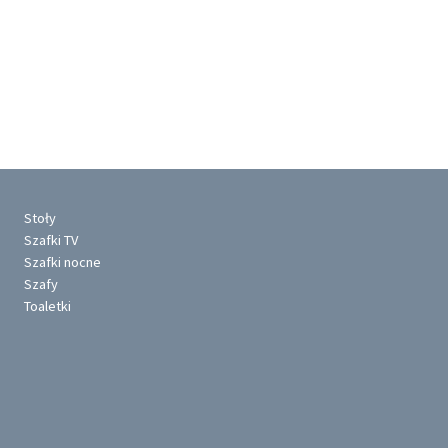
Stoły
Szafki TV
Szafki nocne
Szafy
Toaletki