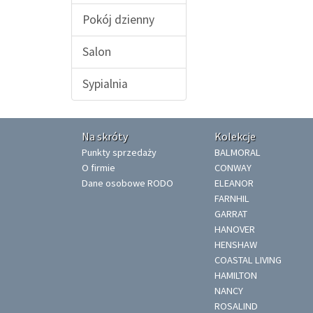
Pokój dzienny
Salon
Sypialnia
Na skróty
Kolekcje
Punkty sprzedaży
BALMORAL
O firmie
CONWAY
Dane osobowe RODO
ELEANOR
FARNHIL
GARRAT
HANOVER
HENSHAW
COASTAL LIVING
HAMILTON
NANCY
ROSALIND