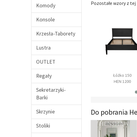
Pozostałe wzory z tej 
Komody
Konsole
Krzesła-Taborety
Lustra
OUTLET
omoda duża
Łóżko 140
Łóżko 150
Regały
HN 03
HEN 1100
HEN 1200
Sekretarzyki-
Barki
Do pobrania H
Skrzynie
Stoliki