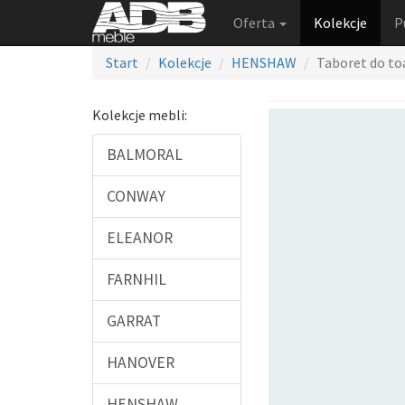
Oferta
Kolekcje
P
Start
Kolekcje
HENSHAW
Taboret do to
Kolekcje mebli:
BALMORAL
CONWAY
ELEANOR
FARNHIL
GARRAT
HANOVER
HENSHAW