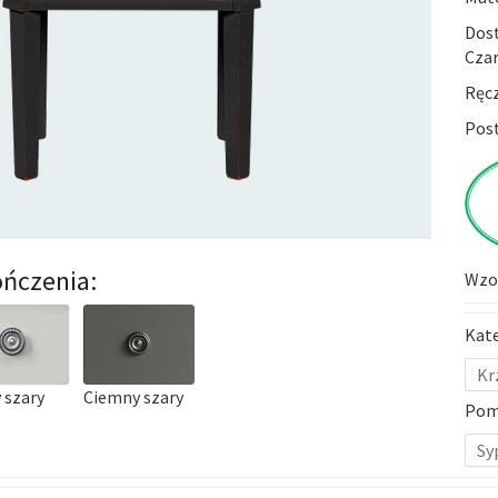
Dost
Czar
Ręc
Post
ńczenia:
Wzor
Kat
Kr
 szary
Ciemny szary
Pom
Sy