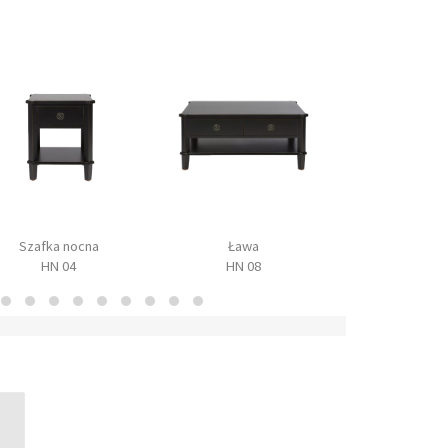
Szafka nocna
Ława
Konsol
HN 04
HN 08
HN 02