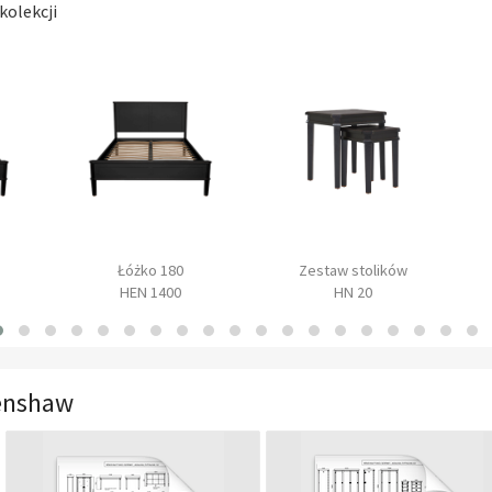
kolekcji
Łóżko 180
Zestaw stolików
HEN 1400
HN 20
enshaw