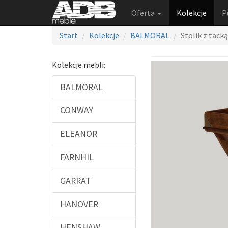
Oferta
Kolekcje
P
Start
Kolekcje
BALMORAL
Stolik z tacką
Kolekcje mebli:
BALMORAL
CONWAY
ELEANOR
FARNHIL
GARRAT
HANOVER
HENSHAW