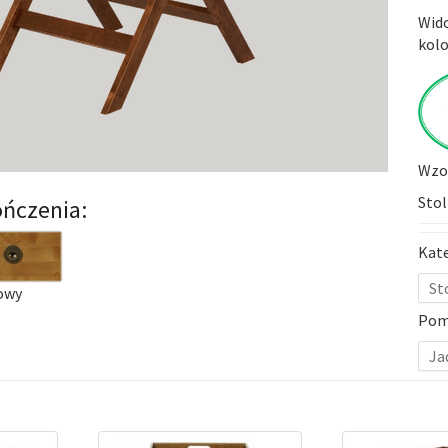
Wido
kolo
Wzor
Stol
ńczenia:
Kat
St
owy
Pom
Ja