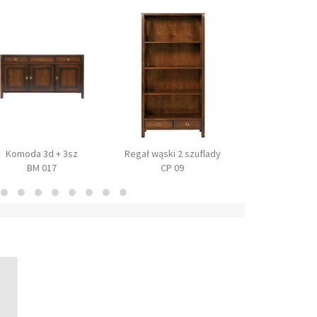
Komoda 3d + 3sz
Regał wąski 2 szuflady
Regał szeroki 2
BM 017
CP 09
BM 01