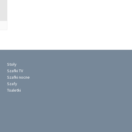
Stoły
Szafki TV
Szafki nocne
Szafy
Toaletki