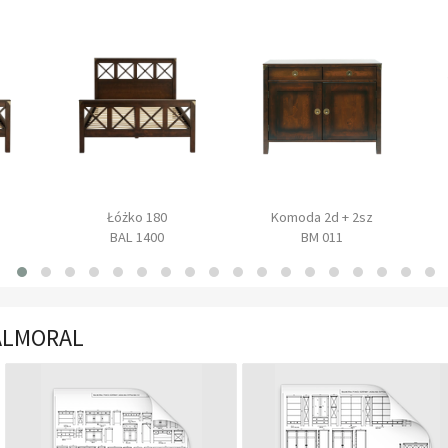
Łóżko 180
Komoda 2d + 2sz
BAL 1400
BM 011
BALMORAL