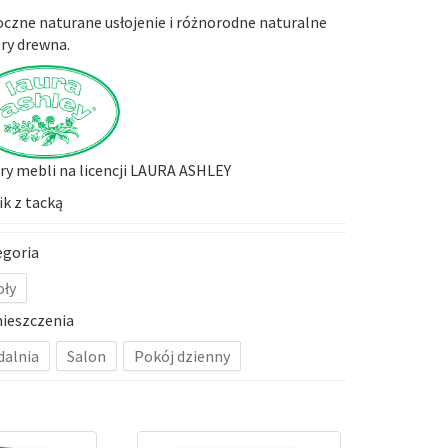
czne naturane usłojenie i różnorodne naturalne
ry drewna.
y mebli na licencji LAURA ASHLEY
ik z tacką
egoria
oły
ieszczenia
dalnia
Salon
Pokój dzienny