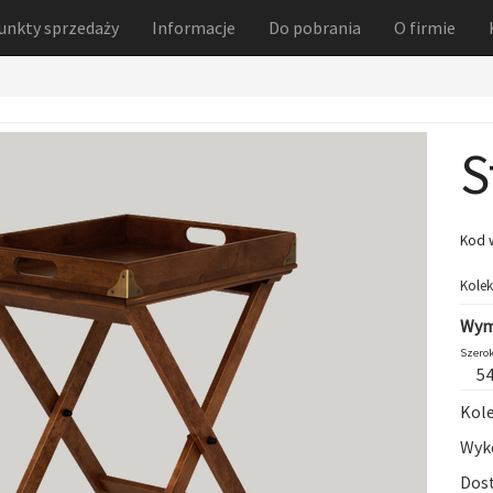
unkty sprzedaży
Informacje
Do pobrania
O firmie
S
Kod 
Kolek
Wym
Szerok
5
Kole
Wyko
Dost