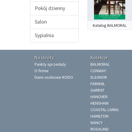
Pokój dzienny
Salon
Katalog BALMORAL
Sypialnia
Na skróty
Kolekcje
Punkty sprzedaży
BALMORAL
O firmie
CONWAY
Dane osobowe RODO
ELEANOR
FARNHIL
GARRAT
HANOVER
HENSHAW
COASTAL LIVING
HAMILTON
NANCY
ROSALIND