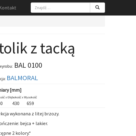
Kontakt
tolik z tacką
BAL 0100
wyrobu:
BALMORAL
cja:
iary [mm]
ość x
Głębokość x
Wysokość
40
430
659
kcja wykonana z litej brzozy.
ńczenie: bejca + lakier.
ępne 2 kolory.*