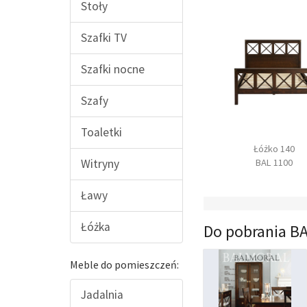
Stoły
Szafki TV
Szafki nocne
Szafy
Toaletki
Łóżko 160
Fotel Lincoln
Łóżko 140
BAL 1200
FRA 1700
BAL 1100
Witryny
Ławy
Łóżka
Do pobrania 
Meble do pomieszczeń:
Jadalnia