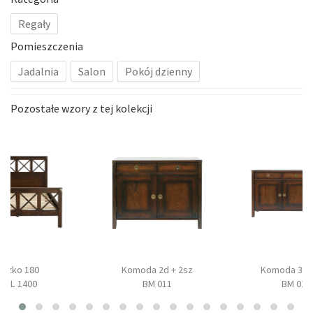
Regały
Pomieszczenia
Jadalnia
Salon
Pokój dzienny
Pozostałe wzory z tej kolekcji
Łóżko 180
Komoda 2d + 2sz
Komoda 3d +
BAL 1400
BM 011
BM 017