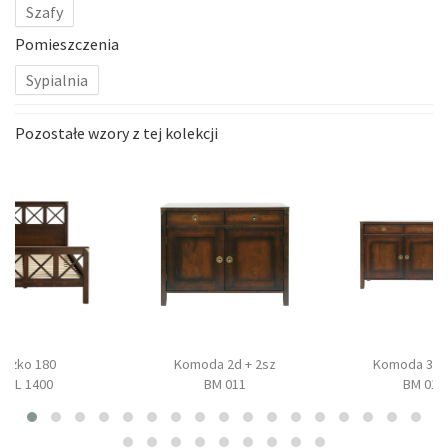
Szafy
Pomieszczenia
Sypialnia
Pozostałe wzory z tej kolekcji
Łóżko 180
Komoda 2d + 2sz
Komoda 3d +
BAL 1400
BM 011
BM 017