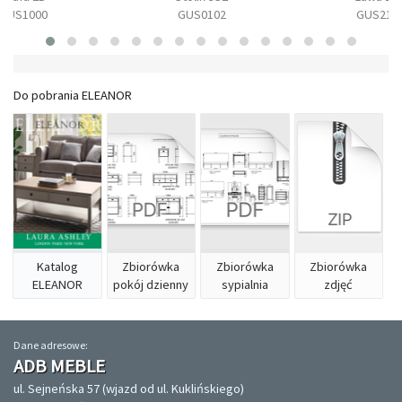
GUS1000
GUS0102
GUS210
Do pobrania ELEANOR
Katalog
Zbiorówka
Zbiorówka
Zbiorówka
ELEANOR
pokój dzienny
sypialnia
zdjęć
Dane adresowe:
ADB MEBLE
ul. Sejneńska 57 (wjazd od ul. Kuklińskiego)