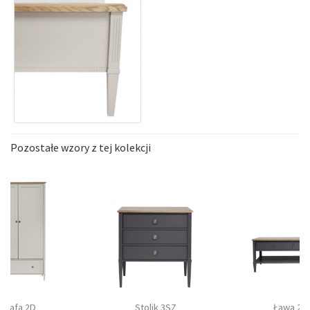
Pozostałe wzory z tej kolekcji
Szafa 2D
Stolik 3SZ
Ława 2S