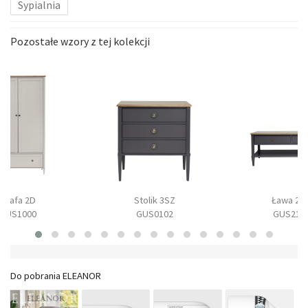
Sypialnia
Pozostałe wzory z tej kolekcji
Szafa 2D
Stolik 3SZ
Ława 2S
GUS1000
GUS0102
GUS210
Do pobrania ELEANOR