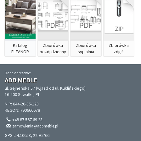
Katalog
Zbiorówka
Zbiorówka
Zbiorówka
ELEANOR
pokój dzienny
sypialnia
zdjęć
Dane adresowe:
ADB MEBLE
ul. Sejneńska 57 (wjazd od ul. Kuklińskiego)
16-400 Suwałki , PL
NIP: 844-20-35-123
REGON: 790666678
+48 87 567 69 23
zamowienia@adbmeble.pl
GPS: 54.10053; 22.95766