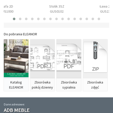
Szafa 2D
Stolik 3SZ
Ława 2S
GUS1000
GUS0102
GUS210
Do pobrania ELEANOR
Katalog
Zbiorówka
Zbiorówka
Zbiorówka
ELEANOR
pokój dzienny
sypialnia
zdjęć
Dane adresowe:
ADB MEBLE