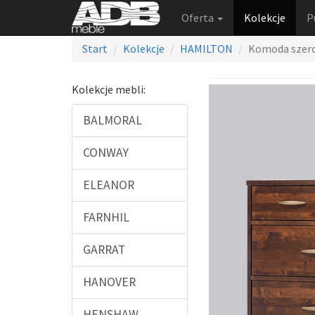
Oferta
Kolekcje
P
Start
Kolekcje
HAMILTON
Komoda szer
Kolekcje mebli:
BALMORAL
CONWAY
ELEANOR
FARNHIL
GARRAT
HANOVER
HENSHAW