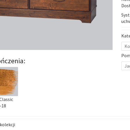
Dost
Sys
uch
Kat
Ko
Pom
ńczenia:
Ja
Classic
-18
kolekcji