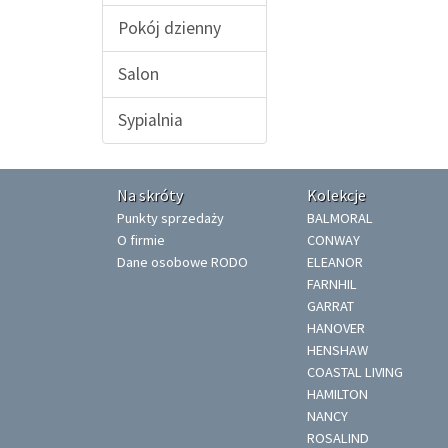
Pokój dzienny
Salon
Sypialnia
Na skróty
Kolekcje
Punkty sprzedaży
BALMORAL
O firmie
CONWAY
Dane osobowe RODO
ELEANOR
FARNHIL
GARRAT
HANOVER
HENSHAW
COASTAL LIVING
HAMILTON
NANCY
ROSALIND