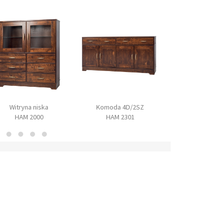
Witryna niska
Komoda 4D/2SZ
Komoda 2D
HAM 2000
HAM 2301
HAM 23