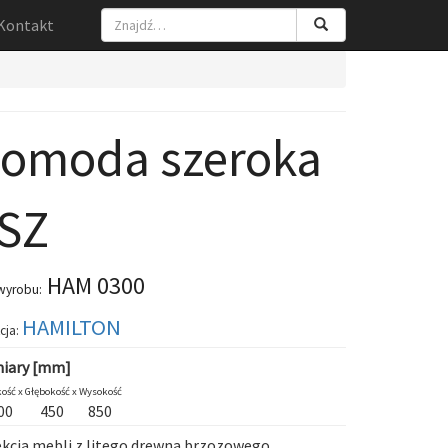
Kontakt
omoda szeroka
SZ
HAM 0300
wyrobu:
HAMILTON
cja:
iary [mm]
ość x
Głębokość x
Wysokość
00
450
850
kcja mebli z litego drewna brzozowego.