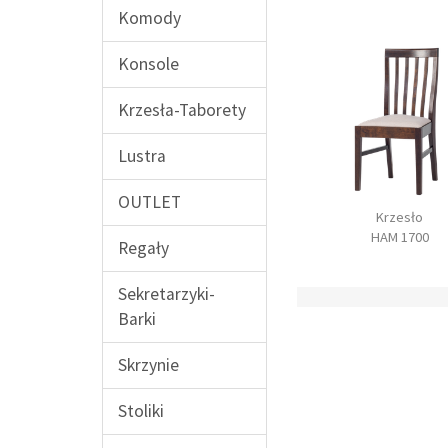
Komody
Konsole
Krzesła-Taborety
Lustra
OUTLET
 rozkładany 160
Stół rozkładany 140
Krzesło
HAM 1600
HAM 1601
HAM 1700
Regały
Sekretarzyki-
Barki
Skrzynie
Stoliki