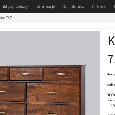
unkty sprzedaży
Informacje
Do pobrania
O firmie
oka 7SZ
K
7
Kod 
Kolek
Wym
Szerok
14
Kole