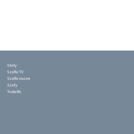
Stoły
Szafki TV
Szafki nocne
Szafy
Toaletki