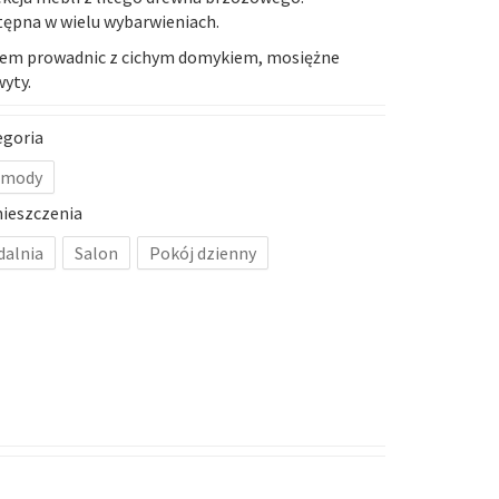
ępna w wielu wybarwieniach.
tem prowadnic z cichym domykiem, mosiężne
wyty.
egoria
mody
ieszczenia
dalnia
Salon
Pokój dzienny