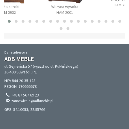
HAM 200
gał szeroki
Witryna wysoka
HAM 0902
HAM 2001
Dane adresowe:
ADB MEBLE
ul. Sejneńska 57 (wjazd od ul. Kuklińskiego)
16-400 Suwałki , PL
NIP: 844-20-35-123
REGON: 790666678
+48 87 567 69 23
zamowienia@adbmeble.pl
GPS: 54.10053; 22.95766