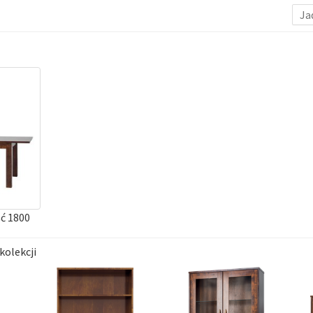
Ja
ść 1800
kolekcji