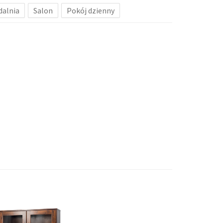
dalnia
Salon
Pokój dzienny