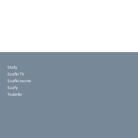
Stoły
Szafki TV
Szafki nocne
Szafy
Toaletki