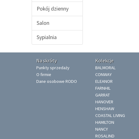
Pokój dzienny
Salon
Sypialnia
Na skróty
Kolekcje
Punkty sprzedaży
BALMORAL
O firmie
CONWAY
Dane osobowe RODO
ELEANOR
FARNHIL
GARRAT
HANOVER
HENSHAW
COASTAL LIVING
HAMILTON
NANCY
ROSALIND