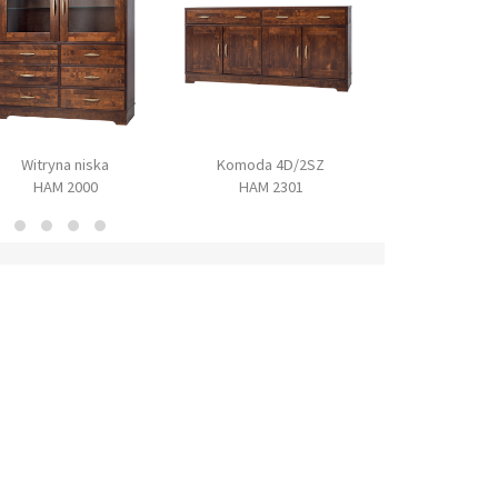
Witryna niska
Komoda 4D/2SZ
Komoda 2D
HAM 2000
HAM 2301
HAM 23