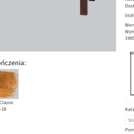
Dost
Stół
Wer
Wymi
190
ńczenia:
Classic
-18
Kat
St
Pom