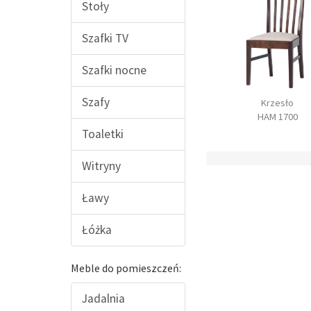
Stoły
Szafki TV
Szafki nocne
Szafy
Ława 120
Stół rozkładany 160
Krzesło
HAM 2100
HAM 1600
HAM 1700
Toaletki
Witryny
Ławy
Łóżka
Meble do pomieszczeń:
Jadalnia