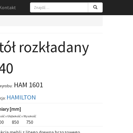
Kontakt
tół rozkładany
40
HAM 1601
wyrobu:
HAMILTON
cja:
iary [mm]
ość x
Głębokość x
Wysokość
00
850
750
kcja mebli z litego drewna brzozowego.