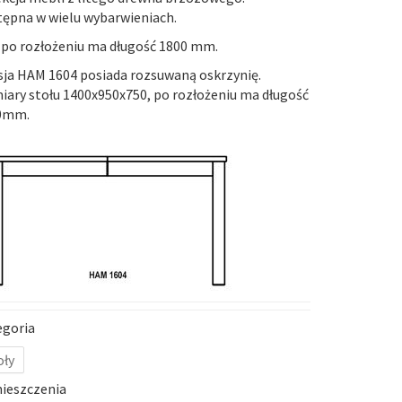
ępna w wielu wybarwieniach.
 po rozłożeniu ma długość 1800 mm.
sja
HAM 1604
posiada rozsuwaną oskrzynię.
ary stołu 1400x950x750, po rozłożeniu ma długość
0mm.
egoria
oły
ieszczenia