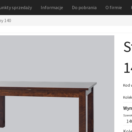
unkty sprzedaży
Informacje
Do pobrania
O firmie
ny 140
S
1
Kod 
Kolek
Wym
Szerok
14
Kole