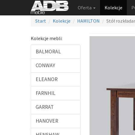
Oferta
Kolekcje
P
Start
Kolekcje
HAMILTON
Stół rozkłada
Kolekcje mebli:
BALMORAL
CONWAY
ELEANOR
FARNHIL
GARRAT
HANOVER
HENSHAW