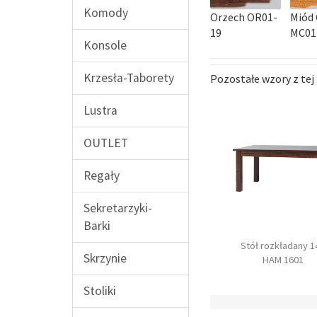
Komody
Orzech OR01-
Miód 
19
MC01
Konsole
Krzesła-Taborety
Pozostałe wzory z tej 
Lustra
OUTLET
Regały
Sekretarzyki-
Barki
Ława 120
Stół rozkładany 160
Stół rozkładany 1
Skrzynie
HAM 2100
HAM 1600
HAM 1601
Stoliki