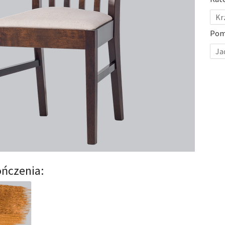
Kr
Pom
Ja
ńczenia: