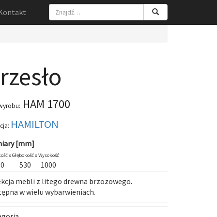
Kontakt
rzesło
HAM 1700
wyrobu:
HAMILTON
cja:
iary [mm]
ość x
Głębokość x
Wysokość
80
530
1000
kcja mebli z litego drewna brzozowego.
ępna w wielu wybarwieniach.
egoria