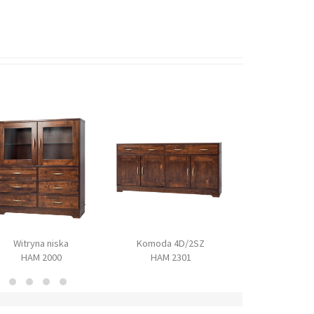
Witryna niska
Komoda 4D/2SZ
Komoda 2D
HAM 2000
HAM 2301
HAM 23