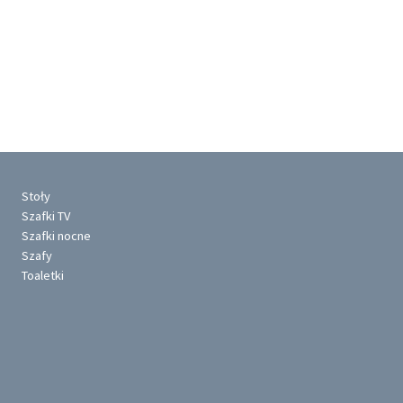
Stoły
Szafki TV
Szafki nocne
Szafy
Toaletki