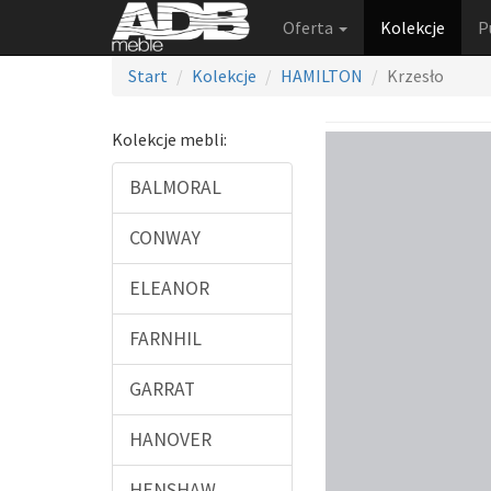
Oferta
Kolekcje
P
Start
Kolekcje
HAMILTON
Krzesło
Kolekcje mebli:
BALMORAL
CONWAY
ELEANOR
FARNHIL
GARRAT
HANOVER
HENSHAW