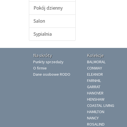
Pokój dzienny
Salon
Sypialnia
Na skróty
Kolekcje
Punkty sprzedaży
BALMORAL
O firmie
CONWAY
Dane osobowe RODO
ELEANOR
FARNHIL
GARRAT
HANOVER
HENSHAW
COASTAL LIVING
HAMILTON
NANCY
ROSALIND