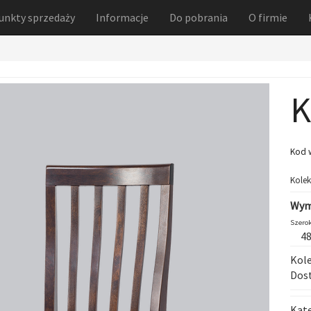
unkty sprzedaży
Informacje
Do pobrania
O firmie
K
Kod 
Kolek
Wym
Szerok
4
Kole
Dost
Kat