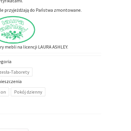
rtyfikatami.
e przyjeżdżają do Państwa zmontowane.
y mebli na licencji LAURA ASHLEY.
egoria
zesła-Taborety
ieszczenia
lon
Pokój dzienny