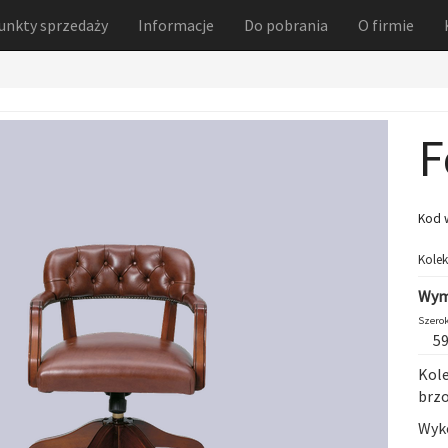
unkty sprzedaży
Informacje
Do pobrania
O firmie
F
Kod 
Kolek
Wym
Szerok
5
Kol
brz
Wyko