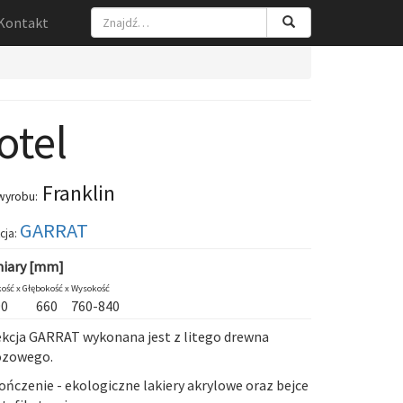
Kontakt
otel
Franklin
wyrobu:
GARRAT
cja:
iary [mm]
ość x
Głębokość x
Wysokość
90
660
760-840
ekcja
GARRAT
wykonana jest z litego drewna
ozowego.
ńczenie - ekologiczne lakiery akrylowe oraz bejce