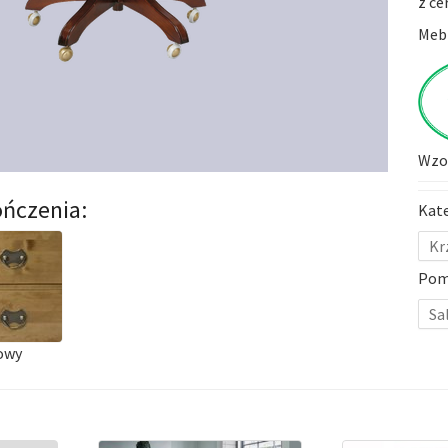
z ce
Mebl
Wzor
ńczenia:
Kat
Kr
Pom
Sa
owy