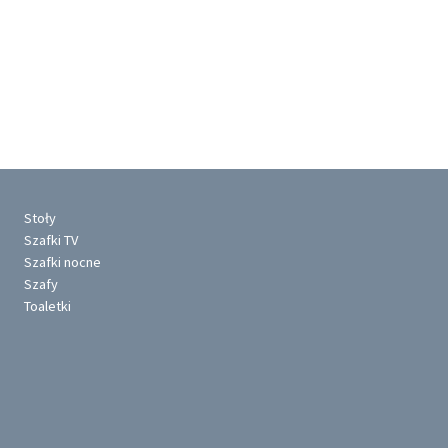
Stoły
Szafki TV
Szafki nocne
Szafy
Toaletki