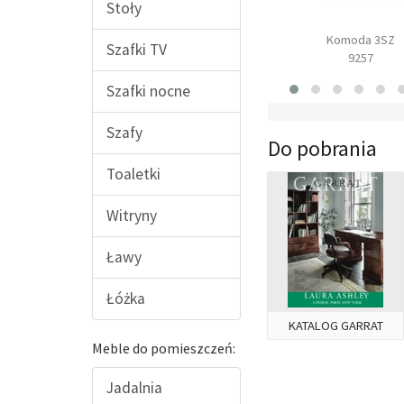
Stoły
tolik z tacą
Biurko
Komoda 3SZ
Szafki TV
9279
9219
9257
Szafki nocne
Szafy
Do pobrania
Toaletki
Witryny
Ławy
Łóżka
KATALOG GARRAT
Meble do pomieszczeń:
Jadalnia