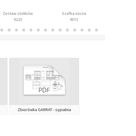
Zestaw stolików
Szafka nocna
Skrzynia 
9225
9071
9072
Zbiorówka GARRAT - sypialnia