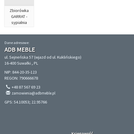
Zbiorówka
GARRAT -
sypialnia
Dane adresowe:
ADB MEBLE
ul. Sejneńska 57 (wjazd od ul. Kuklińskiego)
16-400 Suwałki , PL
NIP: 844-20-35-123
REGON: 790666678
+48 87 567 69 23
zamowienia@adbmeble.pl
GPS: 54.10053; 22.95766
Księgowość