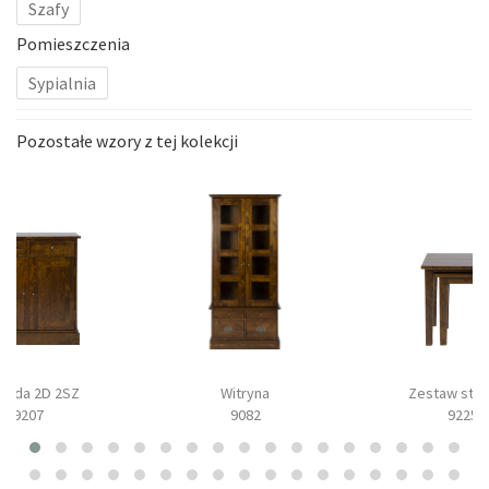
Szafy
Pomieszczenia
Sypialnia
Pozostałe wzory z tej kolekcji
oda 2D 2SZ
Witryna
Zestaw stol
9207
9082
9225