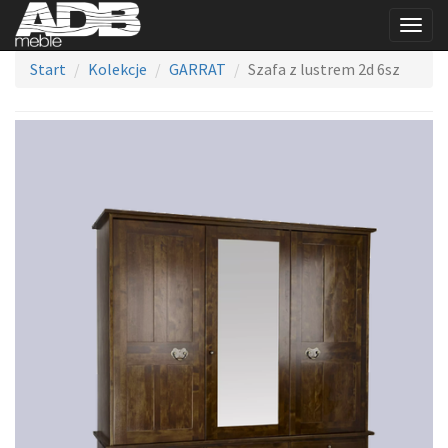
Togg
navig
Start
Kolekcje
GARRAT
Szafa z lustrem 2d 6sz