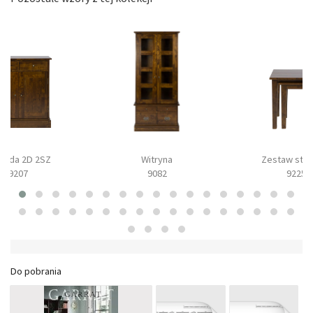
oda 2D 2SZ
Witryna
Zestaw stol
9207
9082
9225
Do pobrania