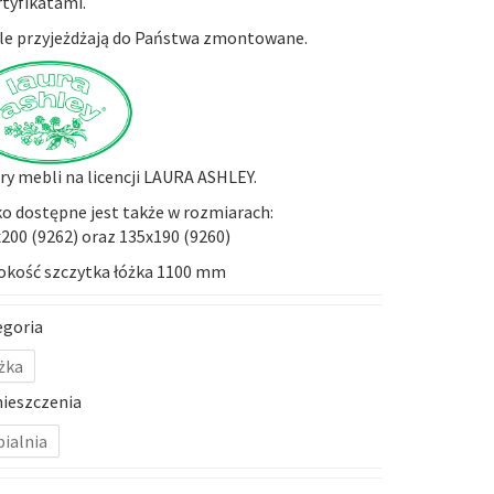
rtyfikatami.
e przyjeżdżają do Państwa zmontowane.
y mebli na licencji LAURA ASHLEY.
o dostępne jest także w rozmiarach:
200 (
9262
) oraz 135x190 (
9260
)
okość szczytka łóżka 1100 mm
egoria
żka
ieszczenia
pialnia