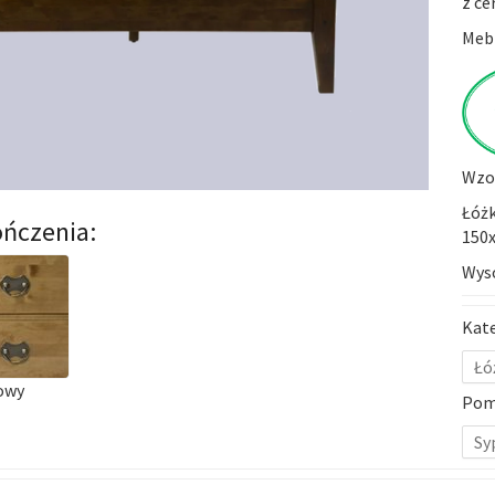
z ce
Mebl
Wzor
Łóżk
ńczenia:
150x
Wys
Kat
Łó
owy
Pom
Sy