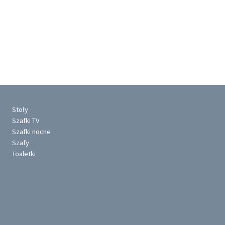
Stoły
Szafki TV
Szafki nocne
Szafy
Toaletki