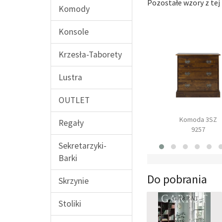
Pozostałe wzory z tej 
Komody
Konsole
Krzesła-Taborety
Lustra
OUTLET
Biurko
Fotel
Komoda 3SZ
Regały
9219
Franklin
9257
Sekretarzyki-
Barki
Do pobrania
Skrzynie
Stoliki