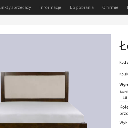
unkty sprzedaży
Informacje
Do pobrania
O firmie
Ł
Kod 
Kolek
Wym
Szerok
18
Kol
brz
Wyko