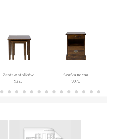
Zestaw stolików
Szafka nocna
Skrzynia 
9225
9071
9072