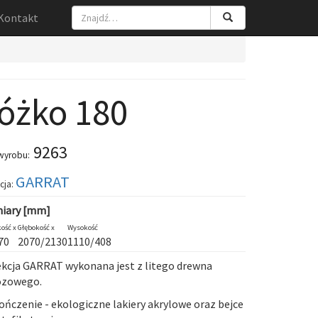
Kontakt
óżko 180
9263
wyrobu:
GARRAT
cja:
iary [mm]
ość x
Głębokość x
Wysokość
70
2070/2130
1110/408
ekcja
GARRAT
wykonana jest z litego drewna
ozowego.
ńczenie - ekologiczne lakiery akrylowe oraz bejce