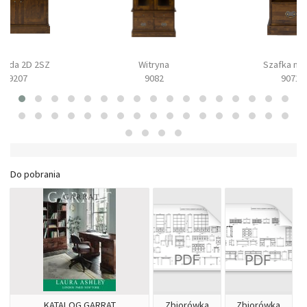
oda 2D 2SZ
Witryna
Szafka no
9207
9082
9071
Do pobrania
KATALOG GARRAT
Zbiorówka
Zbiorówka