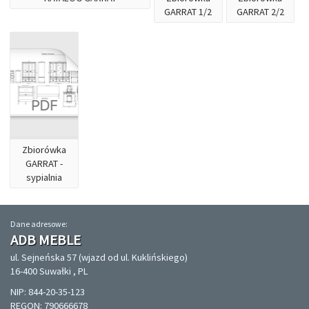
GARRAT 1/2
GARRAT 2/2
Zbiorówka
GARRAT -
sypialnia
Dane adresowe:
ADB MEBLE
ul. Sejneńska 57 (wjazd od ul. Kuklińskiego)
16-400 Suwałki , PL
NIP: 844-20-35-123
REGON: 790666678