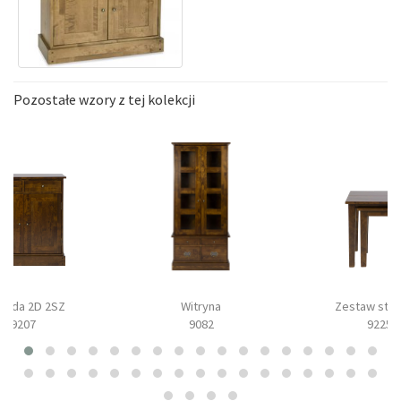
Pozostałe wzory z tej kolekcji
oda 2D 2SZ
Witryna
Zestaw stol
9207
9082
9225