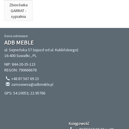
Zbiorówka
GARRAT -
sypialnia
Dane adresowe:
ADB MEBLE
ul. Sejneńska 57 (wjazd od ul. Kuklińskiego)
16-400 Suwałki , PL
NIP: 844-20-35-123
REGON: 790666678
+48 87 567 69 23
zamowienia@adbmeble.pl
GPS: 54.10053; 22.95766
Księgowość