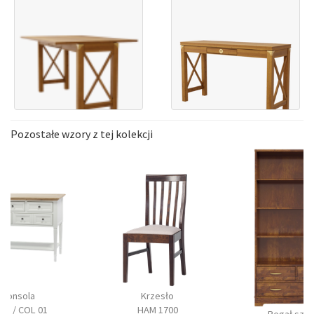
Pozostałe wzory z tej kolekcji
Konsola
Krzesło
 01 / COL 01
HAM 1700