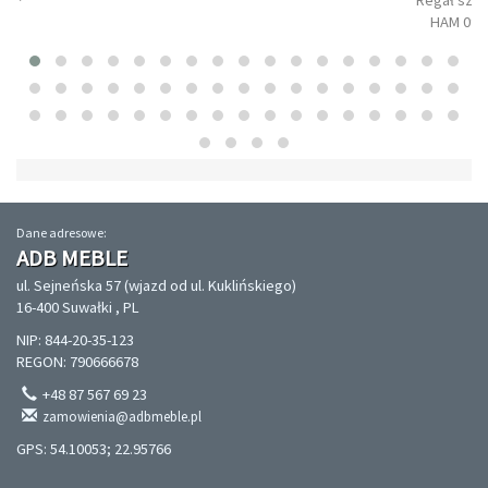
Regał szer
HAM 090
Dane adresowe:
ADB MEBLE
ul. Sejneńska 57 (wjazd od ul. Kuklińskiego)
16-400 Suwałki , PL
NIP: 844-20-35-123
REGON: 790666678
+48 87 567 69 23
zamowienia@adbmeble.pl
GPS: 54.10053; 22.95766