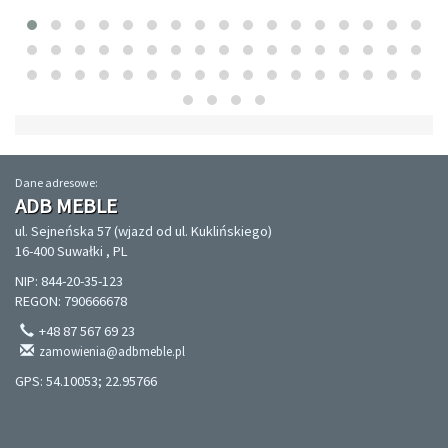
Dane adresowe:
ADB MEBLE
ul. Sejneńska 57 (wjazd od ul. Kuklińskiego)
16-400 Suwałki , PL
NIP: 844-20-35-123
REGON: 790666678
+48 87 567 69 23
zamowienia@adbmeble.pl
GPS: 54.10053; 22.95766