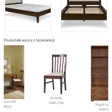
Pozostałe wzory z tej kolekcji
Krzesło
onsola stół
HAM 1700
Regał szer
BM019
HAM 090