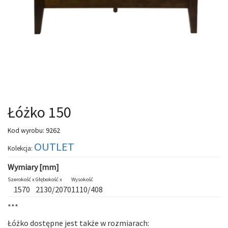
Łóżko 150
9262
Kod wyrobu:
OUTLET
Kolekcja:
Wymiary [mm]
Szerokość x
Głębokość x
Wysokość
1570
2130/2070
1110/408
***
Łóżko dostępne jest także w rozmiarach: