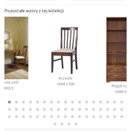
Pozostałe wzory z tej kolekcji
Krzesło
onsola stół
HAM 1700
Regał szer
BM019
HAM 090