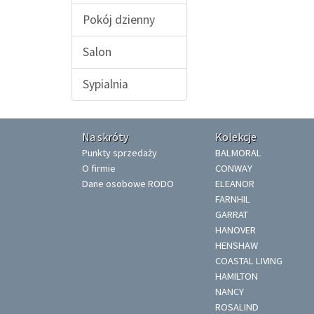
Pokój dzienny
Salon
Sypialnia
Na skróty
Kolekcje
Punkty sprzedaży
BALMORAL
O firmie
CONWAY
Dane osobowe RODO
ELEANOR
FARNHIL
GARRAT
HANOVER
HENSHAW
COASTAL LIVING
HAMILTON
NANCY
ROSALIND