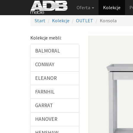
Oferta
Kolekcje
P
Start
Kolekcje
OUTLET
Konsola
Kolekcje mebli:
BALMORAL
CONWAY
ELEANOR
FARNHIL
GARRAT
HANOVER
HENSHAW