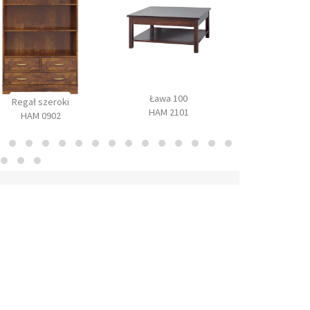
Ława 100
Szafa z lustre
Regał szeroki
HAM 2101
1002
HAM 0902