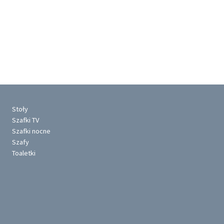
Stoły
Szafki TV
Szafki nocne
Szafy
Toaletki