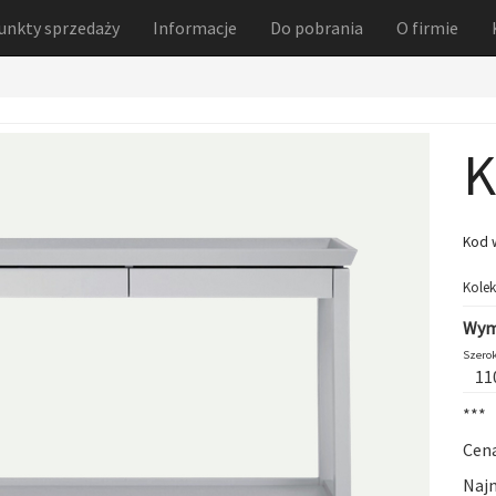
unkty sprzedaży
Informacje
Do pobrania
O firmie
K
Kod 
Kolek
Wym
Szerok
11
***
Cena
Najn