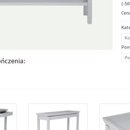
(-5
Cena
Kat
Ko
Pom
Po
ńczenia: