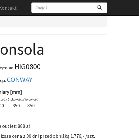
Kontakt
onsola
HIG0800
wyrobu:
CONWAY
cja:
iary [mm]
ość x
Głębokość x
Wysokość
00
350
850
 outlet: 888 zł
iższa cena z 30 dni przed obniżką 1.776,- /szt.