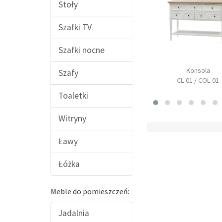
Stoły
Szafki TV
Szafki nocne
Stół prostokątny
Konsola
Szafy
na z nadstawką
rozkładany
CL 01 / COL 01
CL 08
CL 14 / COL 14
Toaletki
Witryny
Ławy
Łóżka
Meble do pomieszczeń:
Jadalnia