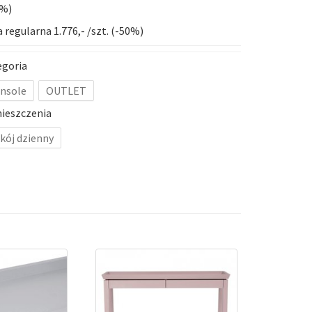
0%)
 regularna 1.776,- /szt. (-50%)
egoria
nsole
OUTLET
ieszczenia
kój dzienny