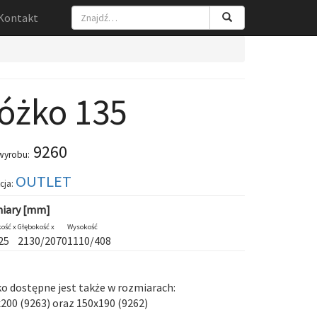
Kontakt
óżko 135
9260
wyrobu:
OUTLET
cja:
iary [mm]
ość x
Głębokość x
Wysokość
25
2130/2070
1110/408
o dostępne jest także w rozmiarach:
200 (
9263
) oraz 150x190 (
9262
)