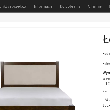
unkty sprzedaży
Informacje
Do pobrania
O firmie
Ł
Kod 
Kolek
Wym
Szerok
14
***
Łóżk
180x