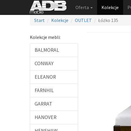
Oferta
Kolekcje
P
Start
Kolekcje
OUTLET
Łóżko 135
Kolekcje mebli:
BALMORAL
CONWAY
ELEANOR
FARNHIL
GARRAT
HANOVER
HENSHAW