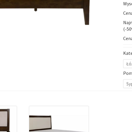
Wys
Cena
Najn
(-5
Cena
Kat
Łó
Pom
Sy