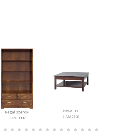
Ława 100
Szafa z lustre
Regał szeroki
HAM 2101
1002
HAM 0902