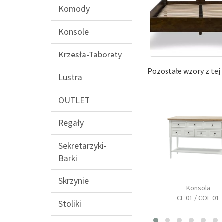
Komody
Konsole
Krzesła-Taborety
Pozostałe wzory z tej 
Lustra
OUTLET
Regały
Sekretarzyki-
Barki
Skrzynie
Stół prostokątny
Konsola
yna z nadstawką
rozkładany
CL 01 / COL 01
CL 08
Stoliki
CL 14 / COL 14