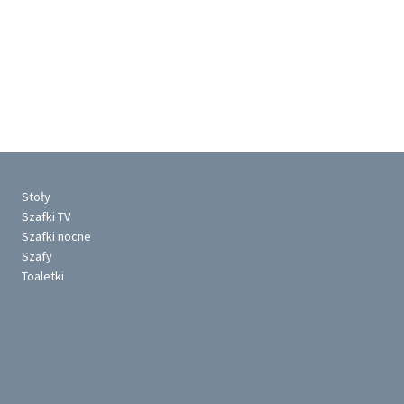
Stoły
Szafki TV
Szafki nocne
Szafy
Toaletki