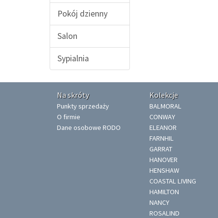
Pokój dzienny
Salon
Sypialnia
Na skróty
Kolekcje
Punkty sprzedaży
BALMORAL
O firmie
CONWAY
Dane osobowe RODO
ELEANOR
FARNHIL
GARRAT
HANOVER
HENSHAW
COASTAL LIVING
HAMILTON
NANCY
ROSALIND