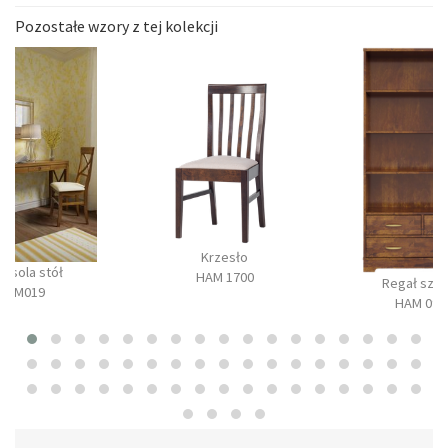
Pozostałe wzory z tej kolekcji
Krzesło
onsola stół
HAM 1700
Regał szer
BM019
HAM 090