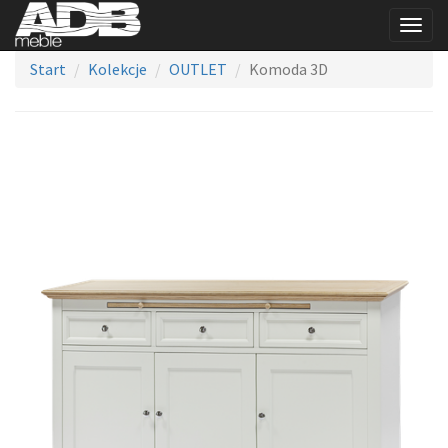
Togg
navig
Start
Kolekcje
OUTLET
Komoda 3D