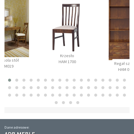
Krzesło
onsola stół
HAM 1700
Regał szer
BM019
HAM 090
Dane adresowe: