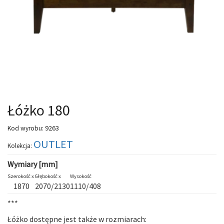
Łóżko 180
9263
Kod wyrobu:
OUTLET
Kolekcja:
Wymiary [mm]
Szerokość x
Głębokość x
Wysokość
1870
2070/2130
1110/408
***
Łóżko dostępne jest także w rozmiarach: