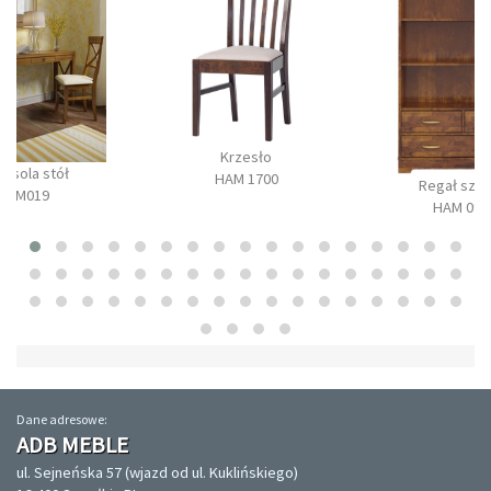
Krzesło
onsola stół
HAM 1700
Regał szer
BM019
HAM 090
Dane adresowe:
ADB MEBLE
ul. Sejneńska 57 (wjazd od ul. Kuklińskiego)