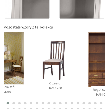
Pozostałe wzory z tej kolekcji
Krzesło
onsola stół
HAM 1700
Regał szer
BM019
HAM 090