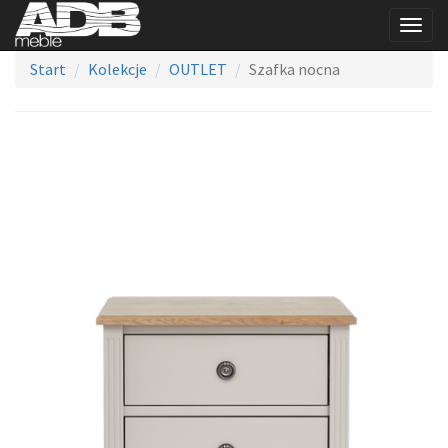
Togg
navig
Start
Kolekcje
OUTLET
Szafka nocna