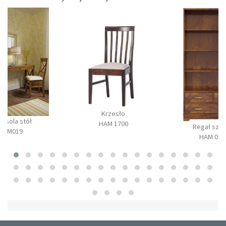
Krzesło
onsola stół
HAM 1700
Regał szer
BM019
HAM 090