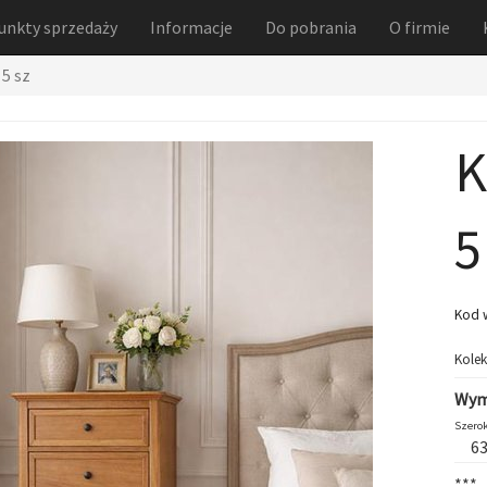
unkty sprzedaży
Informacje
Do pobrania
O firmie
5 sz
K
5
Kod 
Kolek
Wym
Szerok
6
***