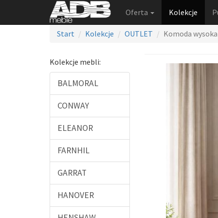
Oferta
Kolekcje
P
Start
Kolekcje
OUTLET
Komoda wysoka 
Kolekcje mebli:
BALMORAL
CONWAY
ELEANOR
FARNHIL
GARRAT
HANOVER
HENSHAW