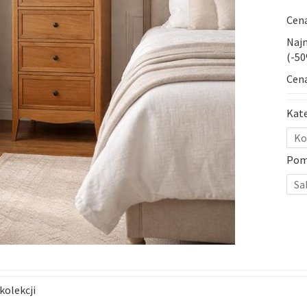
Cena
Najn
(-5
Cena
Kat
Ko
Pom
Sa
kolekcji