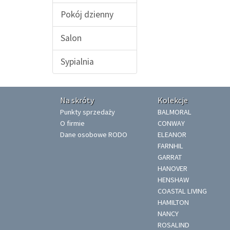
Pokój dzienny
Salon
Sypialnia
Na skróty
Kolekcje
Punkty sprzedaży
BALMORAL
O firmie
CONWAY
Dane osobowe RODO
ELEANOR
FARNHIL
GARRAT
HANOVER
HENSHAW
COASTAL LIVING
HAMILTON
NANCY
ROSALIND