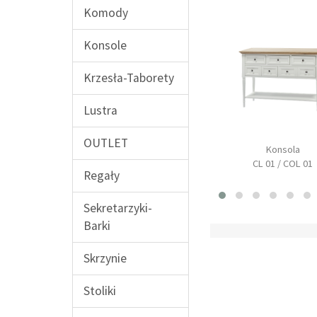
Komody
Konsole
Krzesła-Taborety
Lustra
OUTLET
Stół prostokątny
Konsola
na z nadstawką
rozkładany
CL 01 / COL 01
CL 08
Regały
CL 14 / COL 14
Sekretarzyki-
Barki
Skrzynie
Stoliki