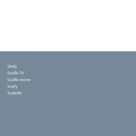
Stoły
Szafki TV
Szafki nocne
Szafy
Toaletki