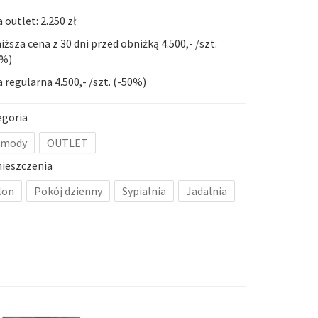
 outlet: 2.250 zł
iższa cena z 30 dni przed obniżką 4.500,- /szt.
0%)
 regularna 4.500,- /szt. (-50%)
egoria
mody
OUTLET
ieszczenia
lon
Pokój dzienny
Sypialnia
Jadalnia