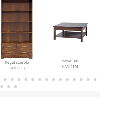
Ława 100
Szafa z lustre
Regał szeroki
HAM 2101
1002
HAM 0902