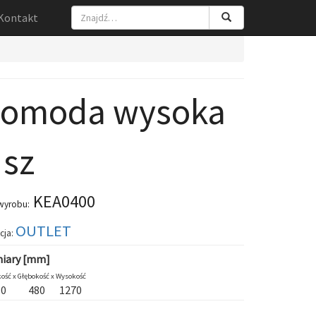
Kontakt
omoda wysoka
 sz
KEA0400
wyrobu:
OUTLET
cja:
iary [mm]
ość x
Głębokość x
Wysokość
30
480
1270